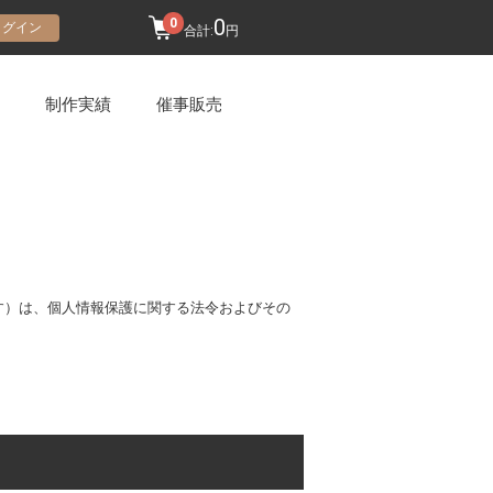
0
0
ログイン
合計:
円
制作実績
催事販売
す）は、個人情報保護に関する法令およびその