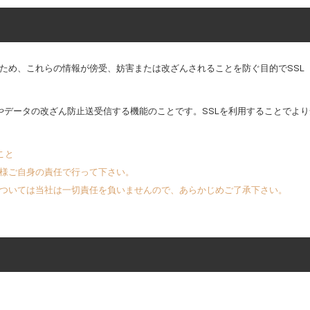
これらの情報が傍受、妨害または改ざんされることを防ぐ目的でSSL（Secure
止やデータの改ざん防止送受信する機能のことです。SSLを利用することでよ
こと
様ご自身の責任で行って下さい。
ついては当社は一切責任を負いませんので、あらかじめご了承下さい。