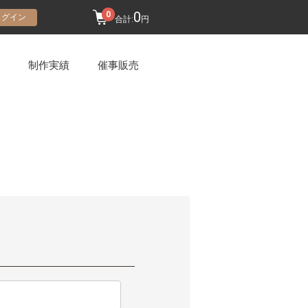
0
0
ログイン
合計:
円
制作実績
催事販売