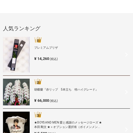
人気ランキング
プレミアムプリザ
¥ 14,260
(税込)
胡蝶蘭『赤リップ 5本立ち 特ハイグレード』
¥ 66,000
(税込)
★BOYS AND MEN 愛と感謝のメッセージローズ ★
本田 剛文 ★＋オプション選択有（ボイメンメン...