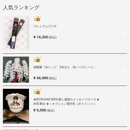
人気ランキング
プレミアムプリザ
¥ 14,260
(税込)
胡蝶蘭『赤リップ 5本立ち 特ハイグレード』
¥ 66,000
(税込)
★BOYS AND MEN 愛と感謝のメッセージローズ ★
本田 剛文 ★＋オプション選択有（ボイメンメン...
¥ 5,500
(税込)